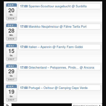
SEP.
17:00
Spanien-Scouttour ausgebucht
@ Sunbilla
20
So.
2026
DEZ.
17:00
Marokko Neujahrstour
@ Fähre Tarifa Port
28
Mo.
2026
MAI
17:00
Italien – Apennin
@ Family Farm Gobbi
15
Sa.
2027
MAI
17:00
Griechenland – Peloponnes, Pindo...
@ Ancona
29
Sa.
2027
SEP.
17:00
Portugal – Osttour
@ Camping Cepo Verde
19
So.
2027
Kalender anzeigen